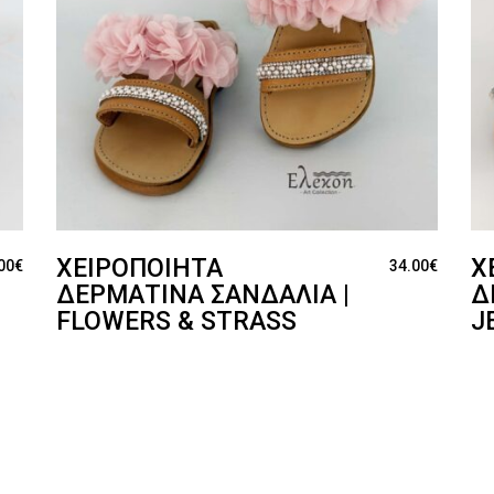
ΧΕΙΡΟΠΟΊΗΤΑ
Χ
00
€
34.00
€
ΔΕΡΜΆΤΙΝΑ ΣΑΝΔΆΛΙΑ |
Δ
FLOWERS & STRASS
J