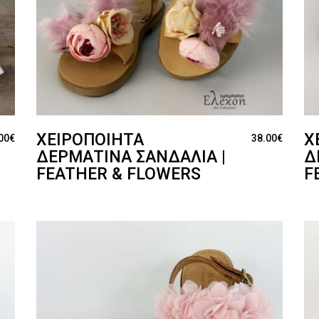
ΧΕΙΡΟΠΟΊΗΤΑ
Χ
00
€
38.00
€
ΔΕΡΜΆΤΙΝΑ ΣΑΝΔΆΛΙΑ |
Δ
FEATHER & FLOWERS
F