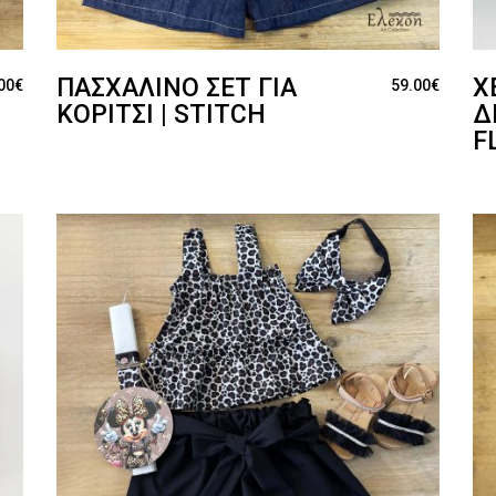
ΠΑΣΧΑΛΙΝΌ ΣΕΤ ΓΙΑ
Χ
00
€
59.00
€
ΚΟΡΊΤΣΙ | STITCH
Δ
F