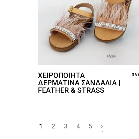
ΧΕΙΡΟΠΟΊΗΤΑ
36.
ΔΕΡΜΆΤΙΝΑ ΣΑΝΔΆΛΙΑ |
FEATHER & STRASS
1
2
3
4
5
→