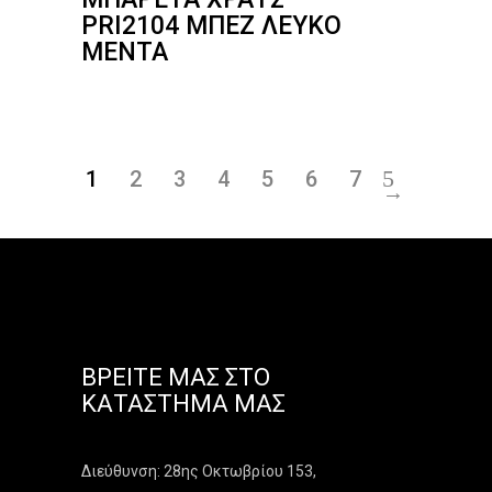
PRI2104 ΜΠΕΖ ΛΕΥΚΌ
ΜΈΝΤΑ
1
2
3
4
5
6
7
→
ΒΡΕΊΤΕ ΜΑΣ ΣΤΟ
ΚΑΤΆΣΤΗΜΑ ΜΑΣ
Διεύθυνση: 28ης Οκτωβρίου 153,