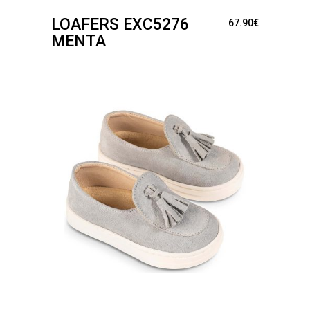
LOAFERS EXC5276
67.90
€
ΜΈΝΤΑ