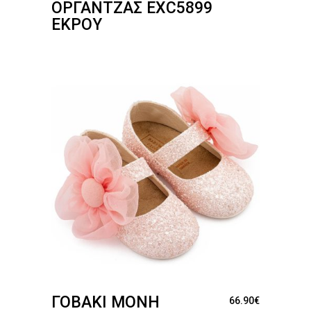
ΟΡΓΆΝΤΖΑΣ EXC5899
ΕΚΡΟΎ
ΓΟΒΆΚΙ ΜΟΝΉ
66.90
€