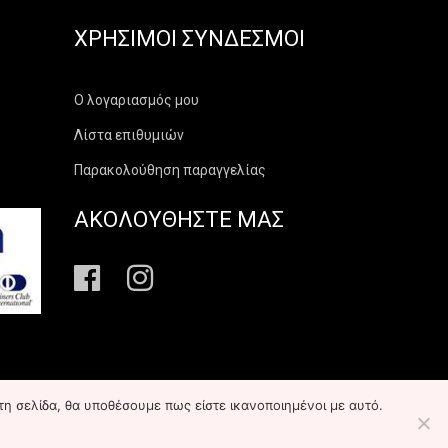
ΧΡΉΣΙΜΟΙ ΣΎΝΔΕΣΜΟΙ
Ο λογαριασμός μου
Λίστα επιθυμιών
Παρακολούθηση παραγγελίας
ΑΚΟΛΟΥΘΗΣΤΕ ΜΑΣ
τη σελίδα, θα υποθέσουμε πως είστε ικανοποιημένοι με αυτό.
που:
Infoscope Hellas
-
με
& με