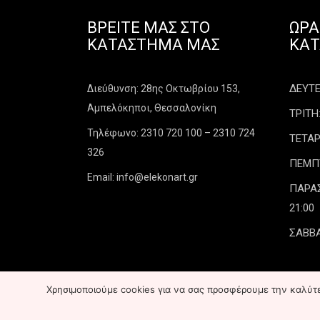
ΒΡΕΊΤΕ ΜΑΣ ΣΤΟ
ΩΡΆ
ΚΑΤΆΣΤΗΜΑ ΜΑΣ
ΚΑ
ΔΕΥΤΕΡ
Διεύθυνση: 28ης Οκτωβρίου 153,
Αμπελόκηποι, Θεσσαλονίκη
ΤΡΙΤΗ:
Τηλέφωνο: 2310 720 100 – 2310 724
ΤΕΤΑΡ
326
ΠΕΜΠΤΗ
Email: info@elekonart.gr
ΠΑΡΑΣΚ
21:00
ΣΑΒΒΑ
Χρησιμοποιούμε cookies για να σας προσφέρουμε την καλύτερ
Copyright ©
2026
elekonart.gr
All R