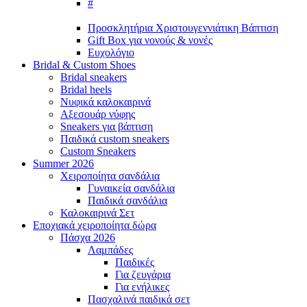
#
Προσκλητήρια Χριστουγεννιάτικη Βάπτιση
Gift Box για νονούς & νονές
Ευχολόγιο
Bridal &
Custom Shoes
Bridal sneakers
Bridal heels
Νυφικά καλοκαιρινά
Αξεσουάρ νύφης
Sneakers για βάπτιση
Παιδικά custom sneakers
Custom Sneakers
Summer
2026
Χειροποίητα σανδάλια
Γυναικεία σανδάλια
Παιδικά σανδάλια
Καλοκαιρινά Σετ
Εποχιακά
χειροποίητα δώρα
Πάσχα
2026
Λαμπάδες
Παιδικές
Για ζευγάρια
Για ενήλικες
Πασχαλινά παιδικά σετ