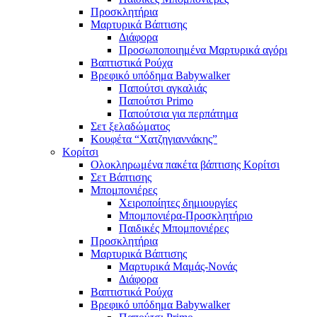
Προσκλητήρια
Μαρτυρικά Βάπτισης
Διάφορα
Προσωποποιημένα Μαρτυρικά αγόρι
Βαπτιστικά Ρούχα
Βρεφικό υπόδημα Babywalker
Παπούτσι αγκαλιάς
Παπούτσι Primo
Παπούτσια για περπάτημα
Σετ ξελαδώματος
Κουφέτα “Χατζηγιαννάκης”
Κορίτσι
Ολοκληρωμένα πακέτα βάπτισης Κορίτσι
Σετ Βάπτισης
Μπομπονιέρες
Χειροποίητες δημιουργίες
Μπομπονιέρα-Προσκλητήριο
Παιδικές Μπομπονιέρες
Προσκλητήρια
Μαρτυρικά Βάπτισης
Μαρτυρικά Μαμάς-Νονάς
Διάφορα
Βαπτιστικά Ρούχα
Βρεφικό υπόδημα Babywalker