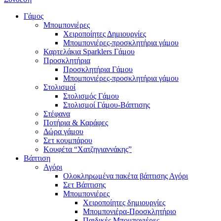
Γάμος
Μπομπονιέρες
Χειροποίητες Δημιουργίες
Μπομπονιέρες-προσκλητήρια γάμου
Καρτελάκια Sparklers Γάμου
Προσκλητήρια
Προσκλητήρια Γάμου
Μπομπονιέρες-προσκλητήρια γάμου
Στολισμοί
Στολισμός Γάμου
Στολισμοί Γάμου-Βάπτισης
Στέφανα
Ποτήρια & Καράφες
Δώρα γάμου
Σετ κουμπάρου
Κουφέτα “Χατζηγιαννάκης”
Βάπτιση
Αγόρι
Ολοκληρωμένα πακέτα βάπτισης Αγόρι
Σετ Βάπτισης
Μπομπονιέρες
Χειροποίητες δημιουργίες
Μπομπονιέρα-Προσκλητήριο
Παιδικές Μπομπονιέρες