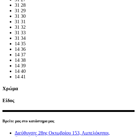
31
28
31
29
31
30
31
31
31
32
31
33
31
34
14
35
14
36
14
37
14
38
14
39
14
40
14
41
Χρώμα
Είδος
Βρείτε μας στο κατάστημα μας
Διεύθυνση: 28ης Οκτωβρίου 153, Αμπελόκηποι,