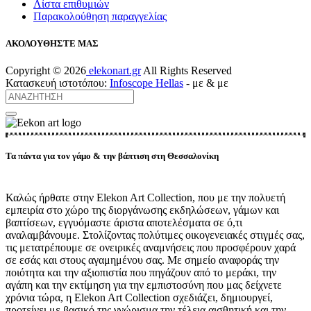
Λίστα επιθυμιών
Παρακολούθηση παραγγελίας
ΑΚΟΛΟΥΘΗΣΤΕ ΜΑΣ
Copyright ©
2026
elekonart.gr
All Rights Reserved
Κατασκευή ιστοτόπου:
Infoscope Hellas
-
με
& με
Τα πάντα για τον γάμο & την βάπτιση στη Θεσσαλονίκη
Καλώς ήρθατε στην Elekon Art Collection, που με την πολυετή
εμπειρία στο χώρο της διοργάνωσης εκδηλώσεων, γάμων και
βαπτίσεων, εγγυόμαστε άριστα αποτελέσματα σε ό,τι
αναλαμβάνουμε. Στολίζοντας πολύτιμες οικογενειακές στιγμές σας,
τις μετατρέπουμε σε ονειρικές αναμνήσεις που προσφέρουν χαρά
σε εσάς και στους αγαμημένου σας. Με σημείο αναφοράς την
ποιότητα και την αξιοπιστία που πηγάζουν από το μεράκι, την
αγάπη και την εκτίμηση για την εμπιστοσύνη που μας δείχνετε
χρόνια τώρα, η Elekon Art Collection σχεδιάζει, δημιουργεί,
προτείνει με βασικό της γνώρισμα την τέλεια αισθητική και την