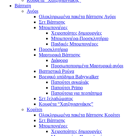
Κουφέτα “Χατζηγιαννάκης”
Βάπτιση
Αγόρι
Ολοκληρωμένα πακέτα βάπτισης Αγόρι
Σετ Βάπτισης
Μπομπονιέρες
Χειροποίητες δημιουργίες
Μπομπονιέρα-Προσκλητήριο
Παιδικές Μπομπονιέρες
Προσκλητήρια
Μαρτυρικά Βάπτισης
Διάφορα
Προσωποποιημένα Μαρτυρικά αγόρι
Βαπτιστικά Ρούχα
Βρεφικό υπόδημα Babywalker
Παπούτσι αγκαλιάς
Παπούτσι Primo
Παπούτσια για περπάτημα
Σετ ξελαδώματος
Κουφέτα “Χατζηγιαννάκης”
Κορίτσι
Ολοκληρωμένα πακέτα βάπτισης Κορίτσι
Σετ Βάπτισης
Μπομπονιέρες
Χειροποίητες δημιουργίες