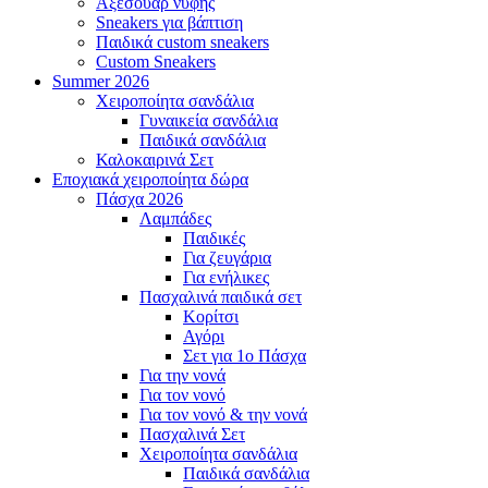
Αξεσουάρ νύφης
Sneakers για βάπτιση
Παιδικά custom sneakers
Custom Sneakers
Summer
2026
Χειροποίητα σανδάλια
Γυναικεία σανδάλια
Παιδικά σανδάλια
Καλοκαιρινά Σετ
Εποχιακά
χειροποίητα δώρα
Πάσχα
2026
Λαμπάδες
Παιδικές
Για ζευγάρια
Για ενήλικες
Πασχαλινά παιδικά σετ
Κορίτσι
Αγόρι
Σετ για 1ο Πάσχα
Για την νονά
Για τον νονό
Για τον νονό & την νονά
Πασχαλινά Σετ
Χειροποίητα σανδάλια
Παιδικά σανδάλια