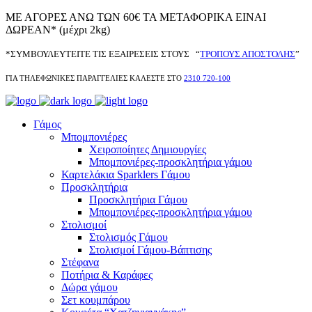
ΜΕ ΑΓΟΡΕΣ ΑΝΩ ΤΩΝ 60€ ΤΑ ΜΕΤΑΦΟΡΙΚΑ ΕΙΝΑΙ
ΔΩΡΕΑΝ* (μέχρι 2kg)
*ΣΥΜΒΟΥΛΕΥΤΕΙΤΕ ΤΙΣ ΕΞΑΙΡΕΣΕΙΣ ΣΤΟΥΣ “
ΤΡΟΠΟΥΣ ΑΠΟΣΤΟΛΗΣ
”
ΓΙΑ ΤΗΛΕΦΩΝΙΚΕΣ ΠΑΡΑΓΓΕΛΙΕΣ ΚΑΛΕΣΤΕ ΣΤΟ
2310 720-100
Γάμος
Μπομπονιέρες
Χειροποίητες Δημιουργίες
Μπομπονιέρες-προσκλητήρια γάμου
Καρτελάκια Sparklers Γάμου
Προσκλητήρια
Προσκλητήρια Γάμου
Μπομπονιέρες-προσκλητήρια γάμου
Στολισμοί
Στολισμός Γάμου
Στολισμοί Γάμου-Βάπτισης
Στέφανα
Ποτήρια & Καράφες
Δώρα γάμου
Σετ κουμπάρου