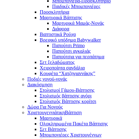
Μπομπονιέρα-Προσκλητήριο
Παιδικές Μπομπονιέρες
Προσκλητήρια
Μαρτυρικά Βάπτισης
Μαρτυρικά Μαμάς-Νονάς
Διάφορα
Βαπτιστικά Ρούχα
Βρεφικό υπόδημα Babywalker
Παπούτσι Primo
Παπούτσι αγκαλιάς
Παπούτσια για περπάτημα
Σετ ξελαδώματος
Χειροποίητα σανδάλια
Κουφέτα “Χατζηγιαννάκης”
Ποδιές νονού-νονάς
Διακόσμηση
Στολισμοί Γάμου-Βάπτισης
Στολισμός βάπτισης αγόρι
Στολισμός Βάπτισης κορίτσι
Δώρα Για Νονούς
Χριστουγεννιάτικη
Βάπτιση
Μαρτυρικά
Ολοκληρωμένα Πακέτα Βάπτισης
Σετ Βάπτισης
Μπομπονιέρες Χριστουγέννων