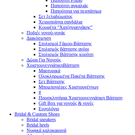
Παπούτσι Primo
Παπούτσι αγκαλιάς
Παπούτσια για περπάτημα
Σετ ξελαδώματος
Χειροποίητα σανδάλια
Κουφέτα “Χατζηγιαννάκης”
Ποδιές νονού-νονάς
Διακόσμηση
Στολισμοί Γάμου-Βάπτισης
Στολισμός βάπτισης αγόρι
Στολισμός Βάπτισης κορίτσι
Δώρα Για Νονούς
Χριστουγεννιάτικη
Βάπτιση
Μαρτυρικά
Ολοκληρωμένα Πακέτα Βάπτισης
Σετ Βάπτισης
Μπομπονιέρες Χριστουγέννων
#
Προσκλητήρια Χριστουγεννιάτικη Βάπτιση
Gift Box για νονούς & νονές
Ευχολόγιο
Bridal &
Custom Shoes
Bridal sneakers
Bridal heels
Νυφικά καλοκαιρινά