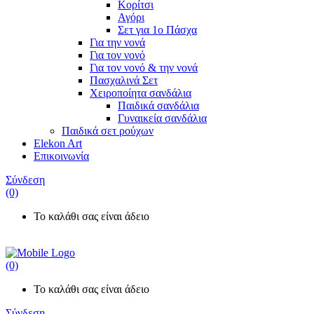
Κορίτσι
Αγόρι
Σετ για 1ο Πάσχα
Για την νονά
Για τον νονό
Για τον νονό & την νονά
Πασχαλινά Σετ
Χειροποίητα σανδάλια
Παιδικά σανδάλια
Γυναικεία σανδάλια
Παιδικά σετ
ρούχων
Elekon Art
Επικοινωνία
Σύνδεση
(0)
Το καλάθι σας είναι άδειο
(0)
Το καλάθι σας είναι άδειο
Σύνδεση