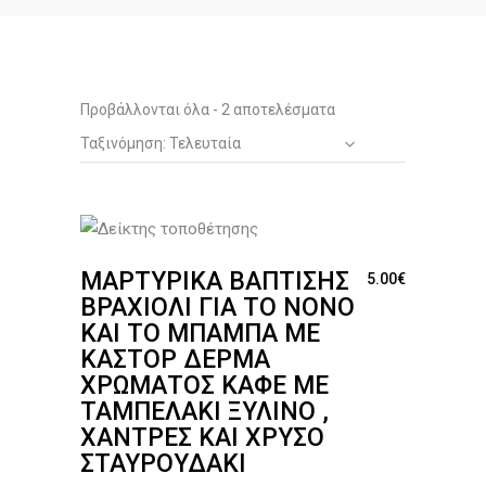
Sorted
Προβάλλονται όλα - 2 αποτελέσματα
Ταξινόμηση: Τελευταία
by
latest
ΜΑΡΤΥΡΙΚΆ ΒΆΠΤΙΣΗΣ
5.00
€
ΒΡΑΧΙΌΛΙ ΓΙΑ ΤΟ ΝΟΝΌ
ΚΑΙ ΤΟ ΜΠΑΜΠΆ ΜΕ
ΚΑΣΤΌΡ ΔΈΡΜΑ
ΧΡΏΜΑΤΟΣ ΚΑΦΈ ΜΕ
ΤΑΜΠΕΛΆΚΙ ΞΎΛΙΝΟ ,
ΧΆΝΤΡΕΣ ΚΑΙ ΧΡΥΣΌ
ΣΤΑΥΡΟΥΔΆΚΙ