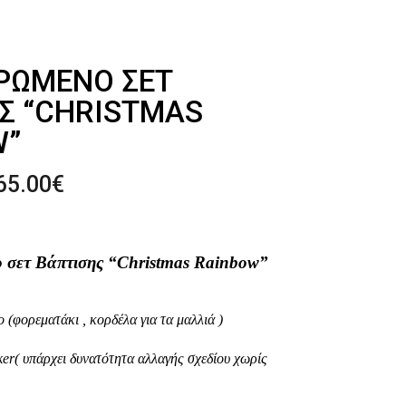
ΡΩΜΈΝΟ ΣΕΤ
Σ “CHRISTMAS
W”
Price
65.00
€
range:
340.00€
through
 σετ Βάπτισης “Christmas Rainbow”
365.00€
 (φορεματάκι , κορδέλα για τα μαλλιά )
r( υπάρχει δυνατότητα αλλαγής σχεδίου χωρίς