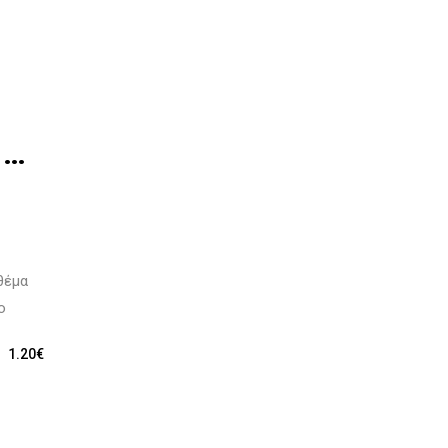
Ι…
1.20
€