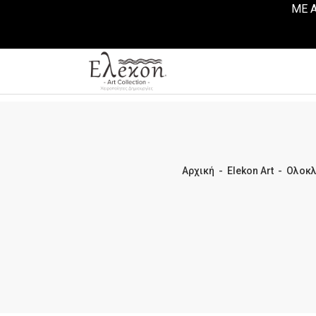
ΜΕ Α
Αρχική
-
Elekon Art
-
Ολοκλ