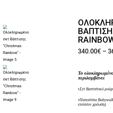
ΟΛΟΚΛΗ
ΒΆΠΤΙΣΗ
RAINBO
340.00
€
–
3
Το ολοκληρωμένο
περιλαμβάνει
•Σετ Βαπτιστικό ρούχο
•Παπούτσια Babywalke
επιπλέον χρέωση)