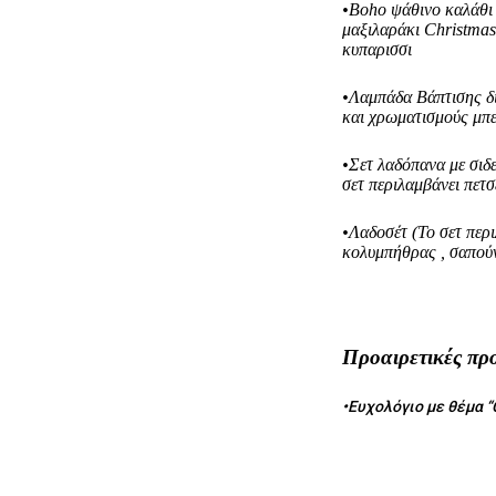
•Boho ψάθινο καλάθι 
μαξιλαράκι Christma
κυπαρισσι
•Λαμπάδα Βάπτισης 
και χρωματισμούς μπε
•Σετ λαδόπανα με σι
σετ περιλαμβάνει πετ
•Λαδοσέτ (Το σετ περι
κολυμπήθρας , σαπούν
Προαιρετικές π
•Ευχολόγιο με θέμα “