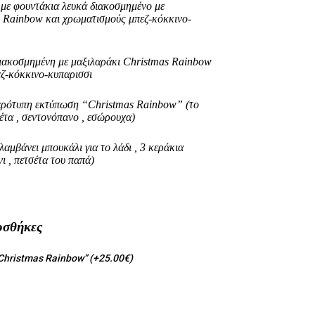
με φουντάκια λευκά διακοσμημένο με
s Rainbow και χρωματισμούς μπεζ-κόκκινο-
διακοσμημένη
με μαξιλαράκι Christmas Rainbow
ζ-κόκκινο-κυπαρισσι
δερότυπη εκτύπωση “Christmas Rainbow” (το
σέτα , σεντονόπανο , εσώρουχα)
λαμβάνει μπουκάλι για το λάδι , 3 κεράκια
ι , πετσέτα του παπά)
ροσθήκες
Christmas Rainbow” (+25.00€)