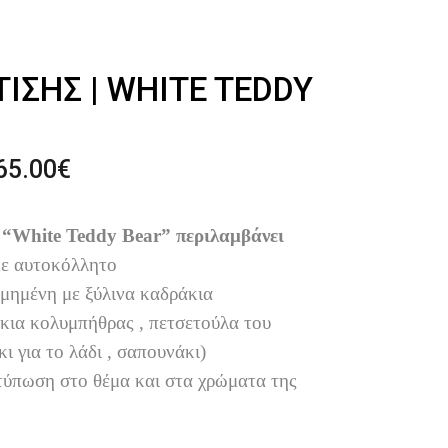
ΤΙΣΗΣ | WHITE TEDDY
Price
65.00
€
range:
240.00€
 “White Teddy Bear” περιλαμβάνει
through
με αυτοκόλλητο
265.00€
σμημένη
με ξύλινα καδράκια
κια κολυμπήθρας , πετσετούλα του
ι για το λάδι , σαπουνάκι)
τύπωση στο θέμα και στα χρώματα της