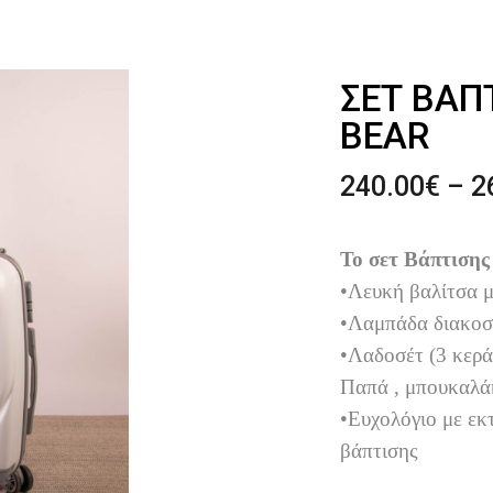
ΣΕΤ ΒΆΠ
BEAR
240.00
€
–
2
Το σετ Βάπτισης
•Λευκή βαλίτσα 
•Λαμπάδα διακο
•Λαδοσέτ (3 κερά
Παπά , μπουκαλάκ
•Ευχολόγιο με εκ
βάπτισης