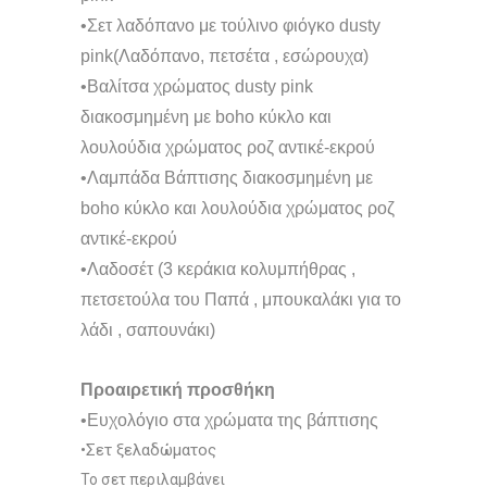
•Σετ λαδόπανο με τούλινο φιόγκο dusty
pink(Λαδόπανο, πετσέτα , εσώρουχα)
•Βαλίτσα χρώματος dusty pink
διακοσμημένη με boho κύκλο και
λουλούδια χρώματος ροζ αντικέ-εκρού
•Λαμπάδα Βάπτισης διακοσμημένη με
boho κύκλο και λουλούδια χρώματος ροζ
αντικέ-εκρού
•Λαδοσέτ (3 κεράκια κολυμπήθρας ,
πετσετούλα του Παπά , μπουκαλάκι για το
λάδι , σαπουνάκι)
Προαιρετική προσθήκη
•Ευχολόγιο στα χρώματα της βάπτισης
•Σετ ξελαδώματος
Το σετ περιλαμβάνει