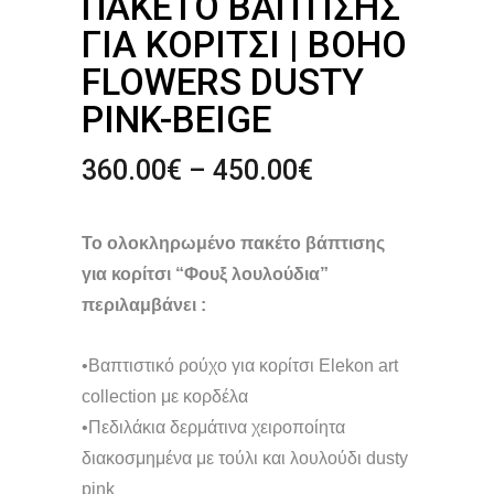
ΠΑΚΈΤΟ ΒΆΠΤΙΣΗΣ
ΓΙΑ ΚΟΡΊΤΣΙ | BOHO
FLOWERS DUSTY
PINK-BEIGE
Price
360.00
€
–
450.00
€
range:
360.00€
Το ολοκληρωμένο πακέτο βάπτισης
through
450.00€
για κορίτσι “Φουξ λουλούδια”
περιλαμβάνει :
•Βαπτιστικό ρούχο για κορίτσι Elekon art
collection με κορδέλα
•Πεδιλάκια δερμάτινα χειροποίητα
διακοσμημένα με τούλι και λουλούδι dusty
pink