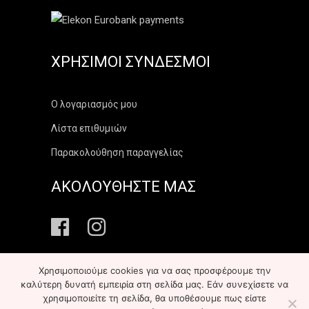
ΧΡΉΣΙΜΟΙ ΣΎΝΔΕΣΜΟΙ
Ο λογαριασμός μου
Λίστα επιθυμιών
Παρακολούθηση παραγγελίας
ΑΚΟΛΟΥΘΗΣΤΕ ΜΑΣ
Χρησιμοποιούμε cookies για να σας προσφέρουμε την
καλύτερη δυνατή εμπειρία στη σελίδα μας. Εάν συνεχίσετε να
χρησιμοποιείτε τη σελίδα, θα υποθέσουμε πως είστε
Copyright ©
2026
elekonart.gr
All Rights Reserved