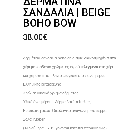
ΔΕΡΜΆΤΙΝΑ
ΣΑΝΔΆΛΙΑ | BEIGE
BOHO BOW
38.00
€
Δερμάτινα σανδάλια boho chic style
διακοσμημένα στο
χέρι
με κορδόνια χρώματος εκρού
πλεγμένα στο χέρι
και χειροποίητο πλεκτό φιογκάκι στο πάνω μέρος
Ελληνικής κατασκευής
Χρώμα: Φυσικό χρώμα δέρματος
Υλικό άνω μέρους: Δέρμα βακέτα Ιταλίας
Εσωτερική σόλα: Οικολογικό αναγεννημένο δέρμα
Σόλα: rubber
(Τα νούμερα 15-19 γίνονται κατόπιν παραγγελίας)