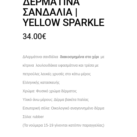
ΔΕΡΜΆΤΙΝΑ
ΣΑΝΔΆΛΙΑ |
YELLOW SPARKLE
34.00
€
ΔΑερμάτινα σανδάλια
διακοσμημένα στο χέρι
με
κίτρινα λουλουδάκια υφασμάτινα και τρέσα με
πετρούλες λευκές-χρυσές στο κάτω μέρος
Ελληνικής κατασκευής
Χρώμα: Φυσικό χρώμα δέρματος
Υλικό άνω μέρους: Δέρμα βακέτα Ιταλίας
Εσωτερική σόλα: Οικολογικό αναγεννημένο δέρμα
Σόλα: rubber
(Τα νούμερα 15-19 γίνονται κατόπιν παραγγελίας)